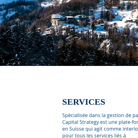
SERVICE
S
Spécialisée dans la gestion de p
Capital Strategy est une plate-f
en Suisse qui agit comme interlo
pour tous les services liés à