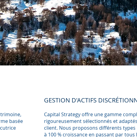
GESTION D'ACTIFS DISCRÉTION
atrimoine,
Capital Strategy offre une gamme complè
orme basée
rigoureusement sélectionnés et adaptés 
cutrice
client. Nous proposons différents type
à 100 % croissance en passant par tous l