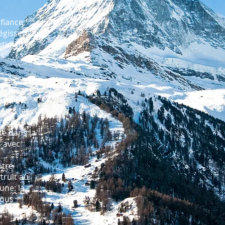
fiance:
égissent le
otidien et
us
é de
ossible,
ents les
ngagés avec
ité dans la
s avec
otre
struit au
une: la
nous
ides et