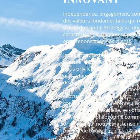
Indépendance, engagement, con
des valeurs fondamentales qui r
travail de Capital Strategy au qu
caractérisent la relation que no
entretenons avec nos clients.
Indépendants dans notre volont
garantir le meilleur rendement p
nous privilégions les investissem
plus adaptés à chaque profil. E
disponibilité, flexibilité et efficac
construction de liens personnel
chacun de nos clients. Et si la
confidentialité est inhérente à n
métier, la confiance, elle, se con
travers d’une philosophie comm
proximité qui nous caractérise 
permet de bâtir des relations sol
durables.