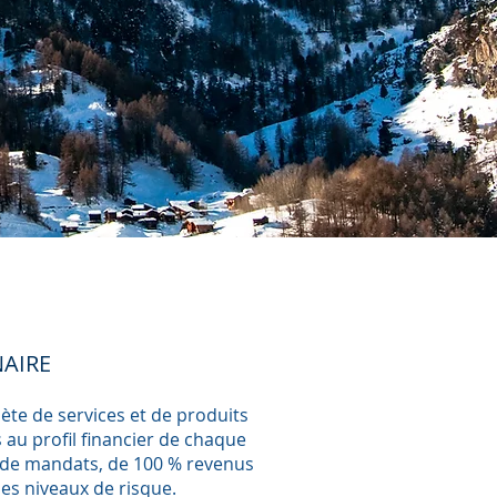
NAIRE
te de services et de produits
au profil financier de chaque
s de mandats, de 100 % revenus
es niveaux de risque.