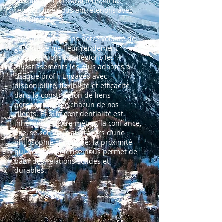
au quotidien et caractérisent la
relation que nous entretenons avec
nos clients.
Indépendants dans notre volonté de
garantir le meilleur rendement
possible, nous privilégions les
investissements les plus adaptés à
chaque profil. Engagés avec
disponibilité, flexibilité et efficacité
dans la construction de liens
personnels avec chacun de nos
clients. Et si la confidentialité est
inhérente à notre métier, la confiance,
elle, se construit au travers d’une
philosophie commune: la proximité
qui nous caractérise nous permet de
bâtir des relations solides et
durables.