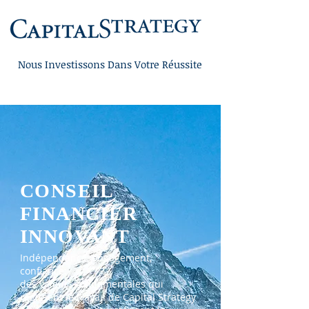
Nous Investissons Dans Votre Réussite
CONSEIL
FINANCIER
INNOVANT
Indépendance, engagement,
confiance:
des valeurs fondamentales qui
régissent le travail de Capital Strategy