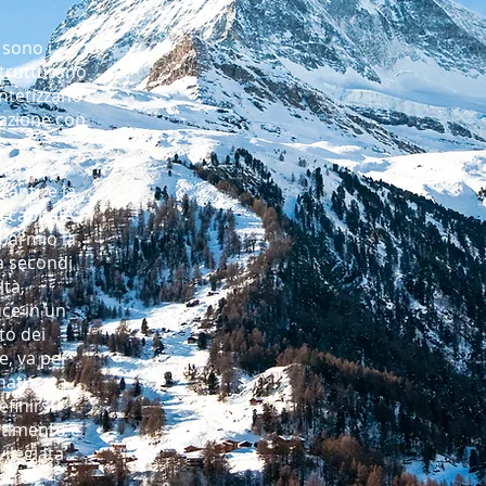
 sono i
 Strutturano
intetizzano
elazione con
rantire la
l capitale
sparmio la
a secondi
ità,
uce in un
o dei
ne, va per
nnaturata
efinirsi
stimento e
vilegiata
ostro