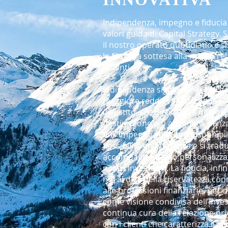
Indipendenza, impegno e fiducia
valori guida di Capital Strategy.
il nostro operato quotidiano e s
la filosofia sottesa alla nostra r
i clienti.
Indipendenza significa per noi ga
maggiore redditività possibile su
investito, scegliendo per ogni ri
destinazione più adeguata, senz
fini. Impegno vuol dire disponibil
flessibilità ed efficienza e si trad
accompagnamento personalizzat
nostri investitori. La fiducia, infi
noi al di là della riservatezza co
alle professioni finanziarie, per d
come visione condivisa dell’inve
continua cura della relazione pri
con i clienti che caratterizza il n