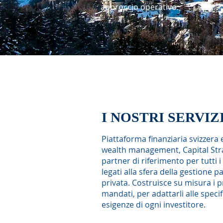
approccio operativo.
I NOSTRI SERVIZ
Piattaforma finanziaria svizzera 
wealth management, Capital Stra
partner di riferimento per tutti i 
legati alla sfera della gestione 
privata. Costruisce su misura i p
mandati, per adattarli alle speci
esigenze di ogni investitore.