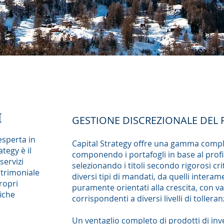
I
GESTIONE DISCREZIONALE DEL 
esperta in
Capital Strategy offre una gamma complet
tegy è il
componendo i portafogli in base al profil
servizi
selezionando i titoli secondo rigorosi cr
patrimoniale
diversi tipi di mandati, da quelli interame
ropri
puramente orientati alla crescita, con v
fiche
corrispondenti a diversi livelli di tolleran
Un ventaglio completo di prodotti di inve